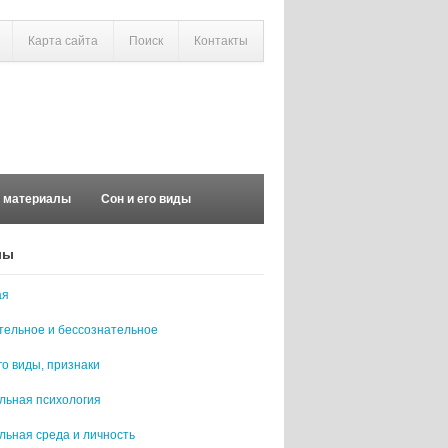
Карта сайта
Поиск
Контакты
е материалы
Сон и его виды
лы
ая
тельное и бессознательное
го виды, признаки
льная психология
льная среда и личность