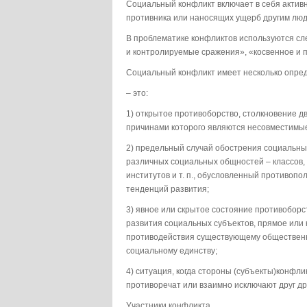
Социальный конфликт включает в себя актив
противника или наносящих ущерб другим люд
В проблематике конфликтов используются сл
и контролируемые сражения», «косвенное и 
Социальный конфликт имеет несколько опред
– это:
1) открытое противоборство, столкновение дв
причинами которого являются несовместимые
2) предельный случай обострения социальны
различных социальных общностей – классов, 
институтов и т. п., обусловленный противоп
тенденций развития;
3) явное или скрытое состояние противоборс
развития социальных субъектов, прямое или 
противодействия существующему общественно
социальному единству;
4) ситуация, когда стороны (субъекты)конфли
противоречат или взаимно исключают друг др
Участники конфликта.