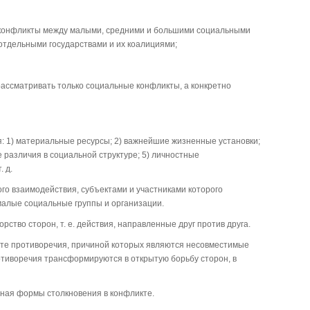
 конфликты между малыми, средними и большими социальными
тдельными государствами и их коалициями;
 рассматривать только социальные конфликты, а конкретно
: 1) материальные ресурсы; 2) важнейшие жизненные установки;
 различия в социальной структуре; 5) личностные
 д.
го взаимодействия, субъектами и участниками которого
алые социальные группы и организации.
ство сторон, т. е. действия, направленные друг против друга.
 те противоречия, причиной которых являются несовместимые
отиворечия трансформируются в открытую борьбу сторон, в
ная формы столкновения в конфликте.