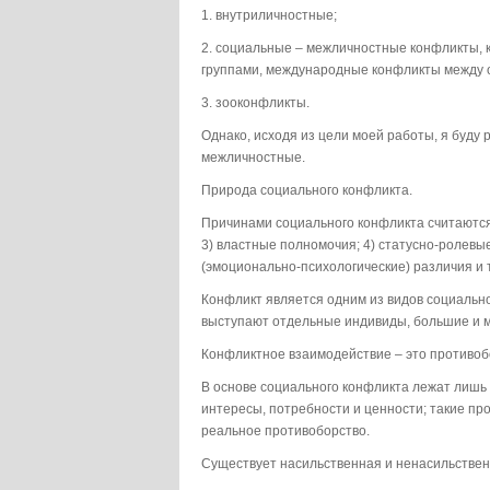
1. внутриличностные;
2. социальные – межличностные конфликты,
группами, международные конфликты между о
3. зооконфликты.
Однако, исходя из цели моей работы, я буду
межличностные.
Природа социального конфликта.
Причинами социального конфликта считаются
3) властные полномочия; 4) статусно-ролевые
(эмоционально-психологические) различия и т.
Конфликт является одним из видов социально
выступают отдельные индивиды, большие и м
Конфликтное взаимодействие – это противобор
В основе социального конфликта лежат лишь
интересы, потребности и ценности; такие пр
реальное противоборство.
Существует насильственная и ненасильствен