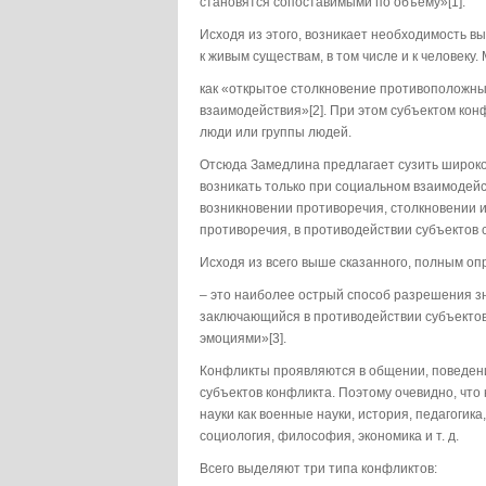
становятся сопоставимыми по объему»[1].
Исходя из этого, возникает необходимость в
к живым существам, в том числе и к человеку
как «открытое столкновение противоположных
взаимодействия»[2]. При этом субъектом кон
люди или группы людей.
Отсюда Замедлина предлагает сузить широко
возникать только при социальном взаимодейс
возникновении противоречия, столкновении и
противоречия, в противодействии субъектов 
Исходя из всего выше сказанного, полным оп
– это наиболее острый способ разрешения з
заключающийся в противодействии субъекто
эмоциями»[3].
Конфликты проявляются в общении, поведен
субъектов конфликта. Поэтому очевидно, что 
науки как военные науки, история, педагогик
социология, философия, экономика и т. д.
Всего выделяют три типа конфликтов: