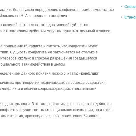
Спосо
ыделить более узкое определение конфликта, применимое только
. Мельникова Н. А. определяет
конфликт
Станов
 позиций, интересов, взглядов, мнений субъектов
фликтного взаимодействия могут выступать отдельный человек,
е понимание конфликта и считать, что конфликты могут
твии. Сущность конфликта же заключается не столько в
нтересов, сколько в способе разрешения создавшегося
социального взаимодействия в целом.
ределением данного понятия можно считать: «
конфликт
начимых противоречий, возникающих в процессе содействия,
в конфликта и обычно сопровождающийся негативными
ии, деятельности. Это так называемые сферы противодействия
конфликты изучает не только социальная психология, но и такие
а, политология, правоведение, психология, социобиология,