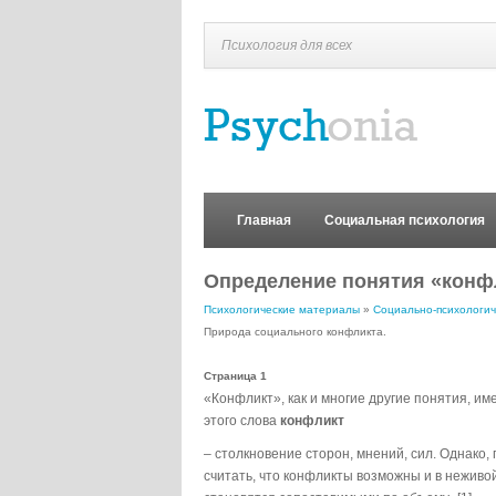
Психология для всех
Главная
Социальная психология
Определение понятия «конфл
Психологические материалы
»
Социально-психологич
Природа социального конфликта.
Страница 1
«Конфликт», как и многие другие понятия, им
этого слова
конфликт
– столкновение сторон, мнений, сил. Однако
считать, что конфликты возможны и в нежив