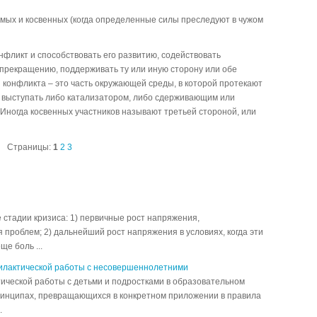
мых и косвенных (когда определенные силы преследуют в чужом
нфликт и способствовать его развитию, содействовать
прекращению, поддерживать ту или иную сторону или обе
 конфликта – это часть окружающей среды, в которой протекают
 выступать либо катализатором, либо сдерживающим или
Иногда косвенных участников называют третьей стороной, или
Страницы:
1
2
3
стадии кризиса: 1) первичные рост напряжения,
роблем; 2) дальнейший рост напряжения в условиях, когда эти
е боль ...
илактической работы с несовершеннолетними
ической работы с детьми и подростками в образовательном
ринципах, превращающихся в конкретном приложении в правила
.