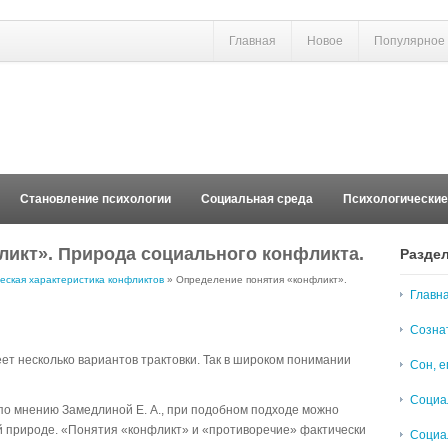
Главная
Новое
Популярное
Становление психологии
Социальная среда
Психологически
икт». Природа социального конфликта.
Разде
еская характеристика конфликтов
» Определение понятия «конфликт».
Главн
Созна
еет несколько вариантов трактовки. Так в широком понимании
Сон, е
Социа
, по мнению Замедлиной Е. А., при подобном подходе можно
ой природе. «Понятия «конфликт» и «противоречие» фактически
Социа