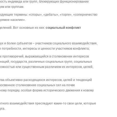
ность индивида или групп, блокирующих функционирование
ям или группам.
едующие термины: «споры», «дебаты», «торги», «соперничество
прямое насилие».
елений. Вот основные из них:
социальный конфликт
ух и более субъектов – участников социального взаимодействия,
 потребности, интересы и ценности участников конфликта;
х противоречий, выражающийся в столкновении интересов
наций, государств, различных социальных групп, социальных
оложностью или существенным различием их интересов, целей,
тва объективно расходящихся интересов, целей и тенденций
косвенное столкновение социальных сил на почве
му порядку, особая форма исторического движения к новому
ктного взаимодействия преследуют какие-то свои цели, которые
уга.