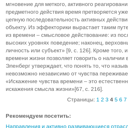
мгновение для меткого, активного реагировани
предметного действия время претворяется уже
цепную последовательность активных действи
объекту. Из эффекторики вырастает таким пут
из времени – смысловое действование: из пос
высоких уровнях поведение; наконец, верховн
личность или субъект» [9, с. 126]. Кроме того
времени жизни позволяет говорить о наличии в
Эленберг утверждает, что понять то, что назы
невозможно независимо от чувства переживае
«Искажение чувства времени – это естествен
искажения смысла жизни»[67, с. 216].
Страницы:
1
2
3
4
5
6
7
Рекомендуем посетить:
Направления и активно развивающиеся отрас