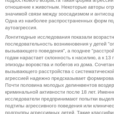
подросткового возраста такая форма агрессии,
отношение к животным. Некоторые авторы от
значимой связи между зоосадизмом и антисо
Одна из наиболее распространенных форм по
аутоагрессия.
Лонгитюдные исследования показали возраст
последовательность возникновения у детей "о
вызывающего поведения", а позднее "расстрой
годам нарастает склонность к насилию, а к 13
эпизоды воровства и побегов из дома. Сочета
вызывающего расстройства с систематическо
агрессией надежно предсказывает формирова
Почти половина молодых делинквентов воздер
криминальной активности после 18 лет. Именн
исследователи предпринимают попытки выдел
подтипы агрессивного поведения или клиниче
подгруппы агрессивных детей. Такие классифи