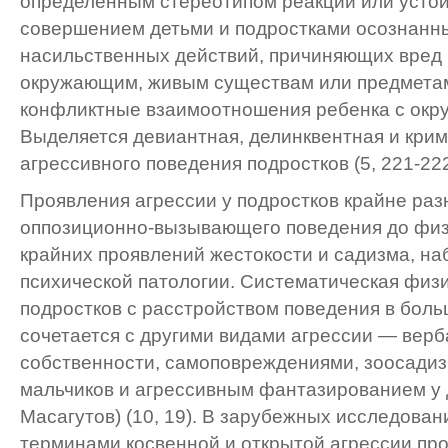
определенным стереотипом реакций или устой
совершением детьми и подростками осознанн
насильственных действий, причиняющих вред
окружающим, живым существам или предметам
конфликтные взаимоотношения ребенка с окр
Выделяется девиантная, делинквентная и кр
агрессивного поведения подростков (5, 221-222
Проявления агрессии у подростков крайне ра
оппозиционно-вызывающего поведения до физ
крайних проявлений жестокости и садизма, н
психической патологии. Систематическая физи
подростков с расстройством поведения в бол
сочетается с другими видами агрессии — вер
собственности, самоповреждениями, зоосадиз
мальчиков и агрессивным фантазированием у д
Масагутов) (10, 19). В зарубежных исследова
терминами косвенной и открытой агрессии пр