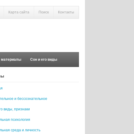
Карта сайта
Поиск
Контакты
е материалы
Сон и его виды
лы
ая
тельное и бессознательное
го виды, признаки
льная психология
льная среда и личность