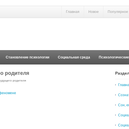
Главная
Новое
Популярное
Становление психологии
Социальная среда
Психологически
го родителя
Разде
будущего родителя
Главн
 феномене
Созна
Сон, е
Социа
Социа