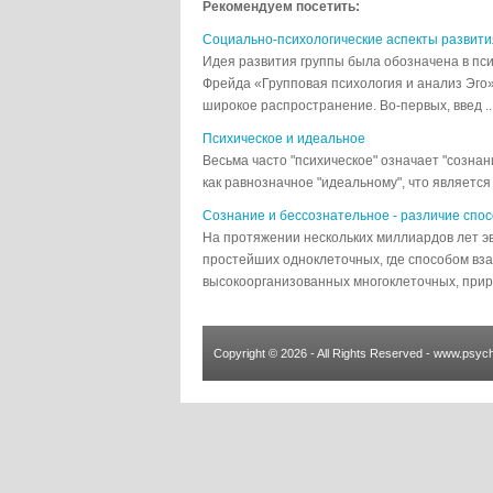
Рекомендуем посетить:
Социально-психологические аспекты развити
Идея развития группы была обозначена в пси
Фрейда «Групповая психология и анализ Эго»
широкое распространение. Во-первых, введ ..
Психическое и идеальное
Весьма часто "психическое" означает "сознан
как равнозначное "идеальному", что является 
Сознание и бессознательное - различие спо
На протяжении нескольких миллиардов лет 
простейших одноклеточных, где способом вз
высокоорганизованных многоклеточных, приро
Copyright © 2026 - All Rights Reserved - www.psych