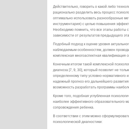
Действительно, говорить о какой либо технол
рационально разделить весь процесс психол
оптимально использовать разнообразные мето
инструментария) с целью повышения эффект
Необходимо помнить, что все этапы работы 
зависимости от результатов предыдущего эта
Подобный подход к оценке уровня актуальног
наблюдаемым особенностям, должен проводит
комплексная многоаспектная квалификация с
Конечным итогом такой комплексной психолог
диагноза [7, 9, 30], который позволит не тол
определенному типу условно-нормативного и
надежный прогноз его дальнейшего развития и
возможность разработать программы наибол
Кроме того, подобная углубленная психологи
наиболее эффективного образовательного ма
сопровождения ребенка.
В соответствии с этим можно сформулировать
психологической диагностики: