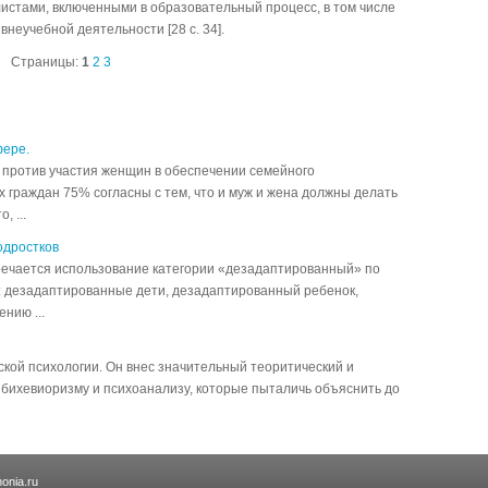
истами, включенными в образовательный процесс, в том числе
неучебной деятельности [28 с. 34].
Страницы:
1
2
3
ере.
 против участия женщин в обеспечении семейного
х граждан 75% согласны с тем, что и муж и жена должны делать
, ...
одростков
тречается использование категории «дезадаптированный» по
: дезадаптированные дети, дезадаптированный ребенок,
нию ...
ской психологии. Он внес значительный теоритический и
 бихевиоризму и психоанализу, которые пыталичь объяснить до
onia.ru