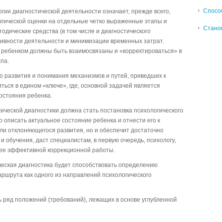
Спосо
огии диагностической деятельности означает, прежде всего,
огической оценки на отдельные четко выраженные этапы и
Станов
дические средства (в том числе и диагностического
ивности деятельности и минимизации временных затрат.
с ребенком должны быть взаимосвязаны и «корректироваться» в
па.
о развития и понимания механизмов и путей, приведших к
ься в едином «ключе», где, основной задачей является
остояния ребенка.
ической диагностики должна стать постановка психологического
ько описать актуальное состояние ребенка и отнести его к
ли отклоняющегося развития, но и обеспечит достаточно
 обучения, даст специалистам, в первую очередь, психологу,
ее эффективной коррекционной работы.
ческая диагностика будет способствовать определению
ршрута как одного из направлений психологического
 ряд положений (требований), лежащих в основе углубленной