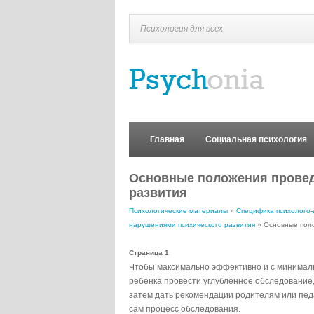
Психология для всех
Главная
Социальная психология
Основные положения провед
развития
Психологические материалы
»
Специфика психолого-
нарушениями психического развития
» Основные поло
Страница 1
Чтобы максимально эффективно и с минималь
ребенка провести углубленное обследование,
затем дать рекомендации родителям или пед
сам процесс обследования.