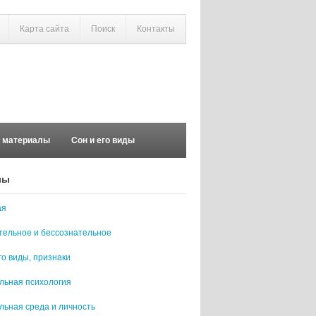
Карта сайта
Поиск
Контакты
е материалы
Сон и его виды
лы
ая
тельное и бессознательное
го виды, признаки
льная психология
льная среда и личность