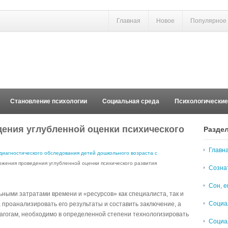
Главная
Новое
Популярное
Становление психологии
Социальная среда
Психологически
ения углубленной оценки психического
Разде
Главн
диагностического обследования детей дошкольного возраста с
жения проведения углубленной оценки психического развития
Созна
Сон, е
ными затратами времени и «ресурсов» как специалиста, так и
Социа
 проанализировать его результаты и составить заключение, а
агогам, необходимо в определенной степени технологизировать
Социа