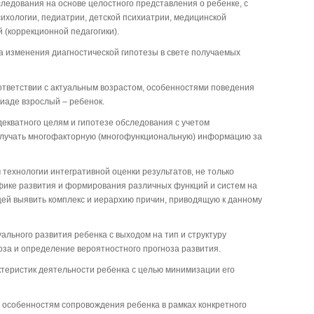
следования на основе целостного представления о ребенке, с
ихологии, педиатрии, детской психиатрии, медицинской
й (коррекционной педагогики).
а изменения диагностической гипотезы в свете получаемых
ответствии с актуальным возрастом, особенностями поведения
диаде взрослый – ребенок.
декватного целям и гипотезе обследования с учетом
лучать многофакторную (многофункциональную) информацию за
технологии интегративной оценки результатов, не только
ке развития и формирования различных функций и систем на
ей выявить комплекс и иерархию причин, приводящую к данному
ального развития ребенка с выходом на тип и структуру
ноза и определение вероятностного прогноза развития.
ктеристик деятельности ребенка с целью минимизации его
 особенностям сопровождения ребенка в рамках конкретного