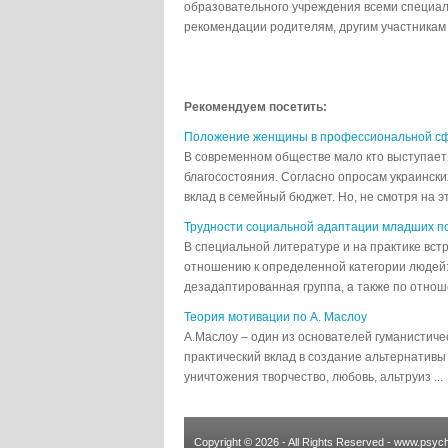
образовательного учреждения всеми специал
рекомендации родителям, другим участникам в
Рекомендуем посетить:
Положение женщины в профессиональной сф
В современном обществе мало кто выступает
благосостояния. Согласно опросам украински
вклад в семейный бюджет. Но, не смотря на это
Трудности социальной адаптации младших п
В специальной литературе и на практике вс
отношению к определенной категории людей
дезадаптированная группа, а также по отноше
Теория мотивации по А. Маслоу
А.Маслоу – один из основателей гуманистиче
практический вклад в создание альтернативы
уничтожения творчество, любовь, альтруиз ...
Copyright © 2026 - All Rights Reserved - www.psych