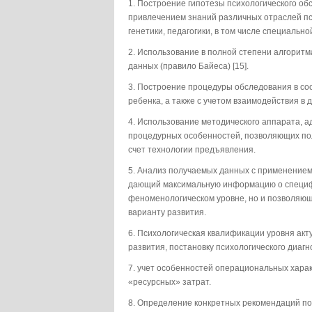
1. Построение гипотезы психологического об
привлечением знаний различных отраслей пс
генетики, педагогики, в том числе специально
2. Использование в полной степени алгоритм
данных (правило Байеса) [15].
3. Построение процедуры обследования в со
ребенка, а также с учетом взаимодействия в 
4. Использование методического аппарата, а
процедурных особенностей, позволяющих по
счет технологии предъявления.
5. Анализ получаемых данных с применением 
дающий максимальную информацию о специфи
феноменологическом уровне, но и позволяющ
варианту развития.
6. Психологическая квалификации уровня акту
развития, постановку психологического диаг
7. учет особенностей операциональных хара
«ресурсных» затрат.
8. Определение конкретных рекомендаций по