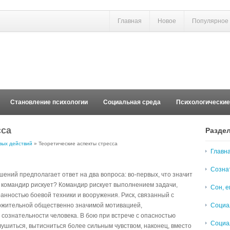
Главная
Новое
Популярное
Становление психологии
Социальная среда
Психологически
сса
Разде
вых действий
» Теоретические аспекты стресса
Главн
Созна
шений предполагает ответ на два вопроса: во-первых, что значит
у командир рискует? Командир рискует выполнением задачи,
Сон, е
анностью боевой техники и вооружения. Риск, связанный с
ложительной общественно значимой мотивацией,
Социа
сознательности человека. В бою при встрече с опасностью
Социа
глушиться, вытисниться более сильным чувством, наконец, вместо