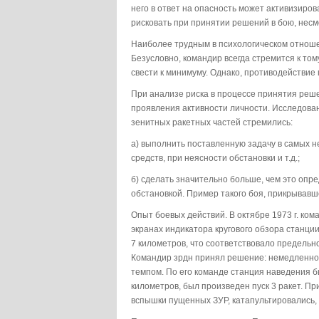
него в ответ на опасность может активизиров
рисковать при принятии решений в бою, несм
Наиболее трудным в психологическом отноше
Безусловно, командир всегда стремится к том
свести к минимуму. Однако, противодействие 
При анализе риска в процессе принятия реш
проявления активности личности. Исследовани
зенитных ракетных частей стремились:
а) выполнить поставленную задачу в самых 
средств, при неясности обстановки и т.д.;
б) сделать значительно больше, чем это опр
обстановкой. Пример такого боя, прикрывавше
Опыт боевых действий. В октябре 1973 г. ком
экранах индикатора кругового обзора станции
7 километров, что соответствовало предельн
Командир зрдн принял решение: немедленно 
темпом. По его команде станция наведения б
километров, был произведен пуск 3 ракет. Пр
вспышки пущенных ЗУР, катапультировались, 