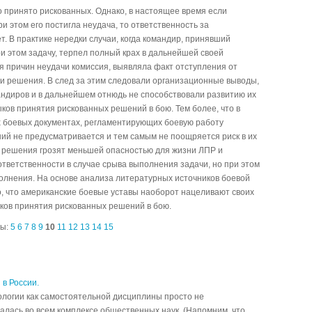
о принято рискованных. Однако, в настоящее время если
 этом его постигла неудача, то ответственность за
. В практике нередки случаи, когда командир, принявший
и этом задачу, терпел полный крах в дальнейшей своей
я причин неудачи комиссия, выявляла факт отступления от
и решения. В след за этим следовали организационные выводы,
андиров и в дальнейшем отнюдь не способствовали развитию их
ов принятия рискованных решений в бою. Тем более, что в
их боевых документах, регламентирующих боевую работу
ий не предусматривается и тем самым не поощряется риск в их
 решения грозят меньшей опасностью для жизни ЛПР и
тветственности в случае срыва выполнения задачи, но при этом
полнения. На основе анализа литературных источников боевой
 что американские боевые уставы наоборот нацеливают своих
ков принятия рискованных решений в бою.
цы:
5
6
7
8
9
10
11
12
13
14
15
 в России.
логии как самостоятельной дисциплины просто не
лась во всем комплексе общественных наук. (Напомним, что