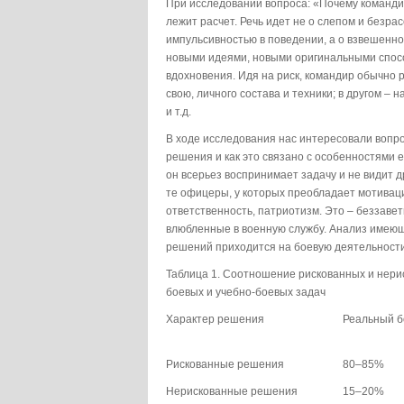
При исследовании вопроса: «Почему командир
лежит расчет. Речь идет не о слепом и безра
импульсивностью в поведении, а о взвешенн
новыми идеями, новыми оригинальными спосо
вдохновения. Идя на риск, командир обычно 
свою, личного состава и техники; в другом – 
и т.д.
В ходе исследования нас интересовали вопр
решения и как это связано с особенностями ег
он всерьез воспринимает задачу и не видит 
те офицеры, у которых преобладает мотиваци
ответственность, патриотизм. Это – беззав
влюбленные в военную службу. Анализ имеющ
решений приходится на боевую деятельности
Таблица 1. Соотношение рискованных и нер
боевых и учебно-боевых задач
Характер решения
Реальный б
Рискованные решения
80–85%
Нерискованные решения
15–20%