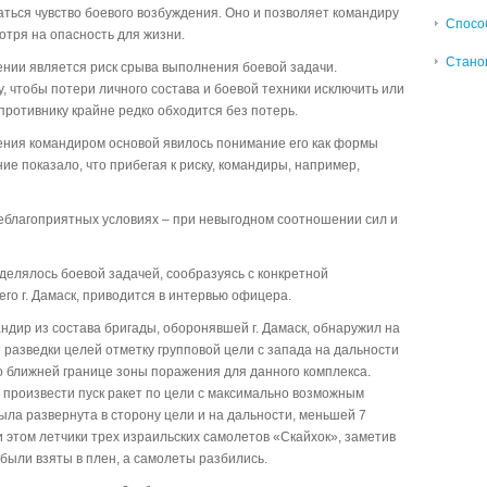
аться чувство боевого возбуждения. Оно и позволяет командиру
Спосо
отря на опасность для жизни.
Станов
нии является риск срыва выполнения боевой задачи.
у, чтобы потери личного состава и боевой техники исключить или
противнику крайне редко обходится без потерь.
ения командиром основой явилось понимание его как формы
е показало, что прибегая к риску, командиры, например,
неблагоприятных условиях – при невыгодном соотношении сил и
еделялось боевой задачей, сообразуясь с конкретной
го г. Дамаск, приводится в интервью офицера.
андир из состава бригады, оборонявшей г. Дамаск, обнаружил на
 разведки целей отметку групповой цели с запада на дальности
о ближней границе зоны поражения для данного комплекса.
произвести пуск ракет по цели с максимально возможным
ыла развернута в сторону цели и на дальности, меньшей 7
и этом летчики трех израильских самолетов «Скайхок», заметив
были взяты в плен, а самолеты разбились.