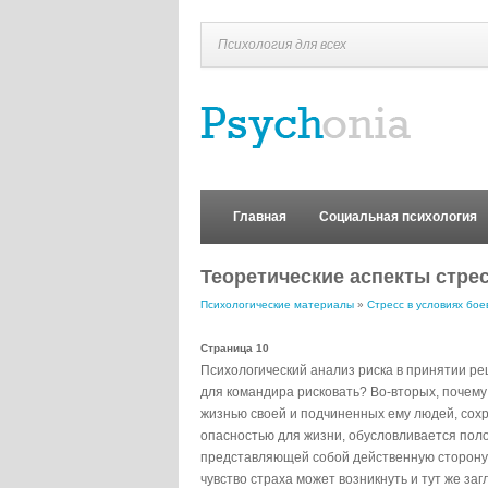
Психология для всех
Главная
Социальная психология
Теоретические аспекты стре
Психологические материалы
»
Стресс в условиях бое
Страница 10
Психологический анализ риска в принятии ре
для командира рисковать? Во-вторых, почем
жизнью своей и подчиненных ему людей, сохр
опасностью для жизни, обусловливается по
представляющей собой действенную сторону 
чувство страха может возникнуть и тут же за