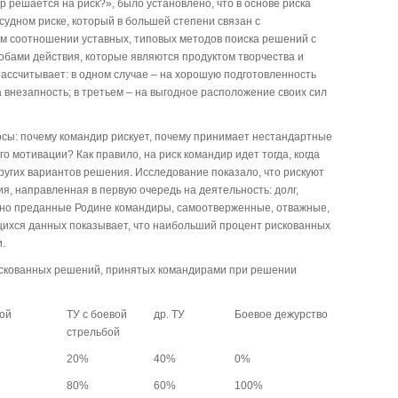
 решается на риск?», было установлено, что в основе риска
ссудном риске, который в большей степени связан с
ом соотношении уставных, типовых методов поиска решений с
бами действия, которые являются продуктом творчества и
рассчитывает: в одном случае – на хорошую подготовленность
на внезапность; в третьем – на выгодное расположение своих сил
осы: почему командир рискует, почему принимает нестандартные
о мотивации? Как правило, на риск командир идет тогда, когда
других вариантов решения. Исследование показало, что рискуют
я, направленная в первую очередь на деятельность: долг,
етно преданные Родине командиры, самоотверженные, отважные,
ихся данных показывает, что наибольший процент рискованных
.
искованных решений, принятых командирами при решении
ой
ТУ с боевой
др. ТУ
Боевое дежурство
стрельбой
20%
40%
0%
80%
60%
100%