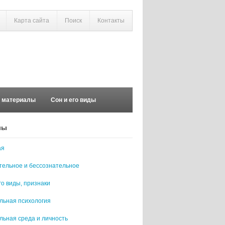
Карта сайта
Поиск
Контакты
е материалы
Сон и его виды
лы
ая
тельное и бессознательное
го виды, признаки
льная психология
льная среда и личность