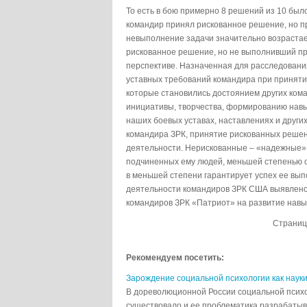
То есть в бою примерно 8 решений из 10 был
командир принял рискованное решение, но при
невыполнение задачи значительно возрастает
рискованное решение, но не выполнивший пр
перспективе. Назначенная для расследовани
уставных требований командира при приняти
которые становились достоянием других ком
инициативы, творчества, формированию навык
наших боевых уставах, наставлениях и друг
командира ЗРК, принятие рискованных решен
деятельности. Нерискованные – «надежные»
подчиненных ему людей, меньшей степенью о
в меньшей степени гарантирует успех ее вы
деятельности командиров ЗРК США выявлено,
командиров ЗРК «Патриот» на развитие навы
Страни
Рекомендуем посетить:
Зарождение социальной психологии как науки
В дореволюционной России социальной психо
существовало и ее проблематика разрабатыва