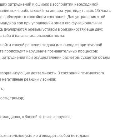
ьших затруднений и ошибок в восприятии необходимой
ания воин, работающий на аппаратуре, видит лишь 1/5 часть
иво наблюдает в спокойном состоянии. Для устранения этой
командира зрп при управлении огнем его функциональные
ка дублируются боевым уставом в обязанностях еще двух
штаба и начальника разведки полка.
т найти способ решения задачи или выход из критической
йств происходит нарушение познавательных процессов:
, затруднения при осуществлении расчетов, сужается объем
дезорганизующие деятельность. В состоянии психического
 негативные реакции у воинов:
ть;
ость; тремор;
 командирах, в боевой технике и оружии;
ь сознательное усилие и овладеть собой методами