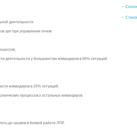
Спосо
Станов
ьной деятельности.
ов зрп при управлении огнем:
роцессов;
сти деятельности у большинства командиров в 95% ситуаций.
асти командиров в 20% ситуаций.
сихических процессов у остальных командиров.
оть до срывов в боевой работе ЛПР.