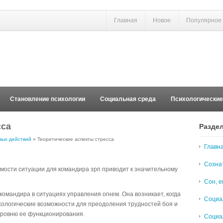
Главная
Новое
Популярное
Становление психологии
Социальная среда
Психологически
сса
Разде
вых действий
» Теоретические аспекты стресса
Главн
Созна
мости ситуации для командира зрп приводит к значительному
Сон, е
командира в ситуациях управления огнем. Она возникает, когда
Социа
ологические возможности для преодоления трудностей боя и
 уровню ее функционирования.
Социа