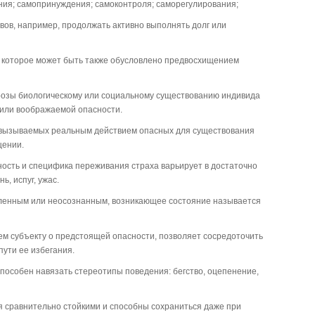
ия; самопринуждения; самоконтроля; саморегулирования;
вов, например, продолжать активно выполнять долг или
, которое может быть также обусловлено предвосхищением
грозы биологическому или социальному существованию индивида
 или воображаемой опасности.
я, вызываемых реальным действием опасных для существования
щении.
ность и специфика переживания страха варьирует в достаточно
, испуг, ужас.
еленным или неосознанным, возникающее состояние называется
м субъекту о предстоящей опасности, позволяет сосредоточить
пути ее избегания.
 способен навязать стереотипы поведения: бегство, оцепенение,
 сравнительно стойкими и способны сохраниться даже при