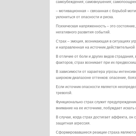
самоубеждения; самовнушения; самопоощрен
– мотивационная – связанная с борьбой моти
уклониться от опасности и риска.
Психическая напряженность – это состояние
негативного развития событий.
Страх – эмоция, возникающая в ситуациях у
и направленная на источник действительной
В отличие от боли и других видов страдани
факторов, страх возникает при их предвосхи
В зависимости от характера угрозы интенсив
широком диапазоне оттенков: опасение, боязнь
Если источник опасности является неопред
тревогой.
Функционально страх служит предупреждение
внимание на ее источнике, побуждает искать 
В случае, когда страх достигает аффекта, он
защитная агрессия.
Сформировавшиеся реакции страха являются