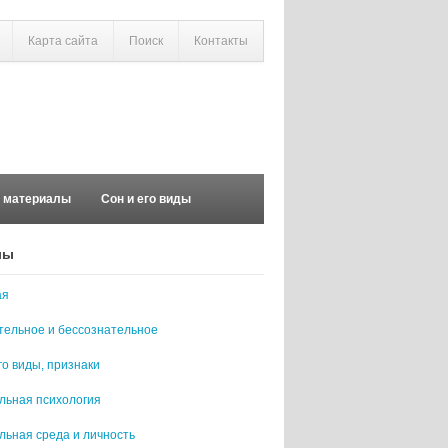
Карта сайта
Поиск
Контакты
е материалы
Сон и его виды
лы
ая
тельное и бессознательное
го виды, признаки
льная психология
льная среда и личность