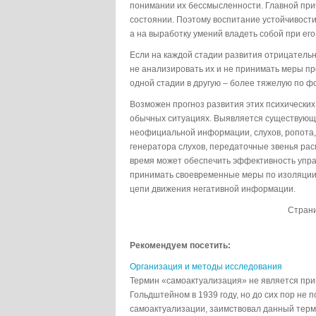
понимании их бессмысленности. Главной прич
состоянии. Поэтому воспитание устойчивости
а на выработку умений владеть собой при его
Если на каждой стадии развития отрицательн
не анализировать их и не принимать меры пр
одной стадии в другую – более тяжелую по ф
Возможен прогноз развития этих психических 
обычных ситуациях. Выявляется существующи
неофициальной информации, слухов, ропота, 
генератора слухов, передаточные звенья ра
время может обеспечить эффективность упра
принимать своевременные меры по изоляции 
цепи движения негативной информации.
Стран
Рекомендуем посетить:
Организация и методы исследования
Термин «самоактуализация» не является пр
Гольдштейном в 1939 году, но до сих пор не 
самоактуализации, заимствовал данный термин