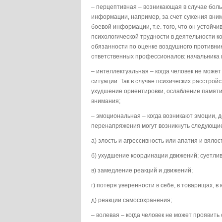
– перцептивная – возникающая в случае бол
информации, например, за счет сужения вним
боевой информации, т.е. того, что он устойч
психологической трудности в деятельности 
обязанности по оценке воздушного противни
ответственных профессионалов: начальника 
– интеллектуальная – когда человек не може
ситуации. Так в случае психических расстро
ухудшение ориентировки, ослабление памяти
внимания;
– эмоциональная – когда возникают эмоции, 
перенапряжения могут возникнуть следующие
а) злость и агрессивность или апатия и вялос
б) ухудшение координации движений; суетлив
в) замедление реакций и движений;
г) потеря уверенности в себе, в товарищах, в
д) реакции самосохранения;
– волевая – когда человек не может проявит