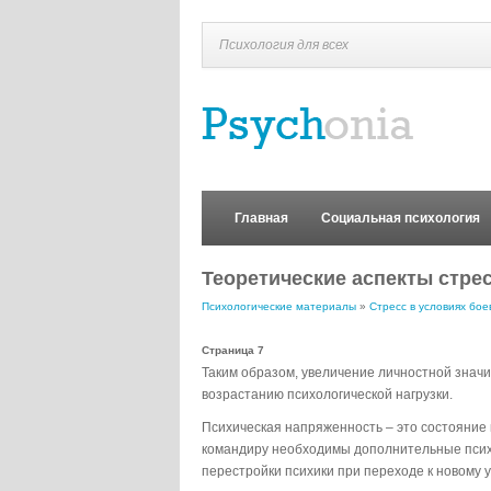
Психология для всех
Главная
Социальная психология
Теоретические аспекты стре
Психологические материалы
»
Стресс в условиях бое
Страница 7
Таким образом, увеличение личностной значи
возрастанию психологической нагрузки.
Психическая напряженность – это состояние 
командиру необходимы дополнительные псих
перестройки психики при переходе к новому