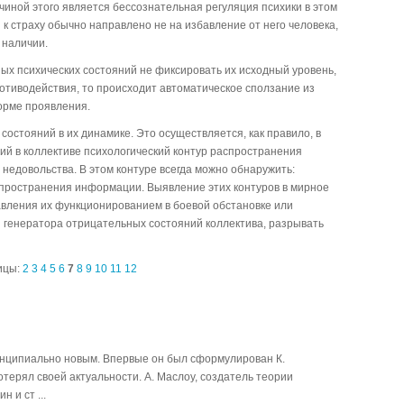
иной этого является бессознательная регуляция психики в этом
 к страху обычно направлено не на избавление от него человека,
 наличии.
ых психических состояний не фиксировать их исходный уровень,
отиводействия, то происходит автоматическое сползание из
орме проявления.
состояний в их динамике. Это осуществляется, как правило, в
й в коллективе психологический контур распространения
недовольства. В этом контуре всегда можно обнаружить:
спространения информации. Выявление этих контуров в мирное
вления их функционированием в боевой обстановке или
генератора отрицательных состояний коллектива, разрывать
ицы:
2
3
4
5
6
7
8
9
10
11
12
инципиально новым. Впервые он был сформулирован К.
потерял своей актуальности. А. Маслоу, создатель теории
 и ст ...