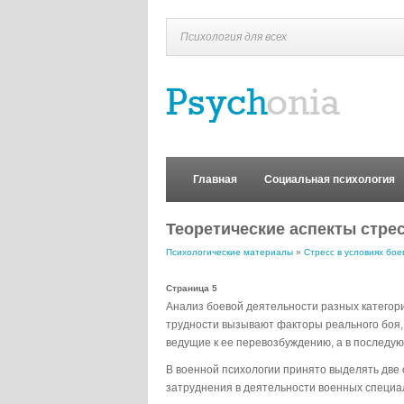
Психология для всех
Главная
Социальная психология
Теоретические аспекты стре
Психологические материалы
»
Стресс в условиях бое
Страница 5
Анализ боевой деятельности разных категор
трудности вызывают факторы реального боя,
ведущие к ее перевозбуждению, а в последую
В военной психологии принято выделять две
затруднения в деятельности военных специа