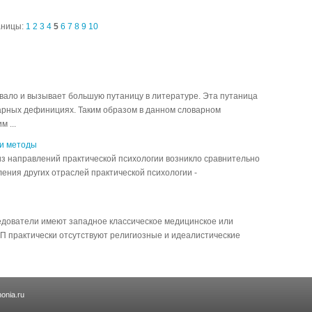
аницы:
1
2
3
4
5
6
7
8
9
10
ывало и вызывает большую путаницу в литературе. Эта путаница
варных дефинициях. Таким образом в данном словарном
 ...
 и методы
из направлений практической психологии возникло сравнительно
оявления других отраслей практической психологии -
ледователи имеют западное классическое медицинское или
ЛП практически отсутствуют религиозные и идеалистические
onia.ru