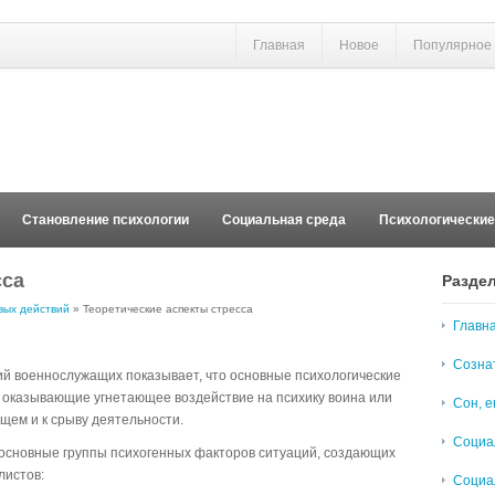
Главная
Новое
Популярное
Становление психологии
Социальная среда
Психологически
сса
Разде
вых действий
» Теоретические аспекты стресса
Главн
Созна
ий военнослужащих показывает, что основные психологические
 оказывающие угнетающее воздействие на психику воина или
Сон, е
щем и к срыву деятельности.
Социа
 основные группы психогенных факторов ситуаций, создающих
листов:
Социа