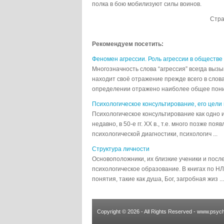
полка в бою мобилизуют силы воинов.
Стр
Рекомендуем посетить:
Феномен агрессии. Роль агрессии в обществе
Многозначность слова “агрессия” всегда выз
находит своё отражение прежде всего в сло
определении отражено наиболее общее поним
Психологическое консультирование, его цели
Психологическое консультирование как одно 
недавно, в 50-е гг. XX в., т.е. много позже п
психологической диагностики, психологич ...
Структура личности
Основоположники, их близкие ученики и пос
психологическое образование. В книгах по Н
понятия, такие как душа, Бог, загробная жиз ...
Copyright © 2026 - All Rights Reserved - www.psych