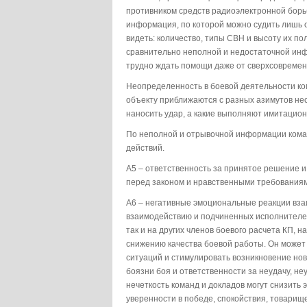
противником средств радиоэлектронной борь
информация, по которой можно судить лишь о
видеть: количество, типы СВН и высоту их п
сравнительно неполной и недостаточной инф
трудно ждать помощи даже от сверхсовремен
Неопределенность в боевой деятельности ком
объекту приближаются с разных азимутов неск
наносить удар, а какие выполняют имитацио
По неполной и отрывочной информации кома
действий.
А5 – ответственность за принятое решение и
перед законом и нравственными требованиям
А6 – негативные эмоциональные реакции вза
взаимодействию и подчиненных исполнителей
так и на других членов боевого расчета КП, 
снижению качества боевой работы. Он може
ситуаций и стимулировать возникновение но
боязни боя и ответственности за неудачу, не
нечеткость команд и докладов могут снизить
уверенности в победе, спокойствия, товарищ