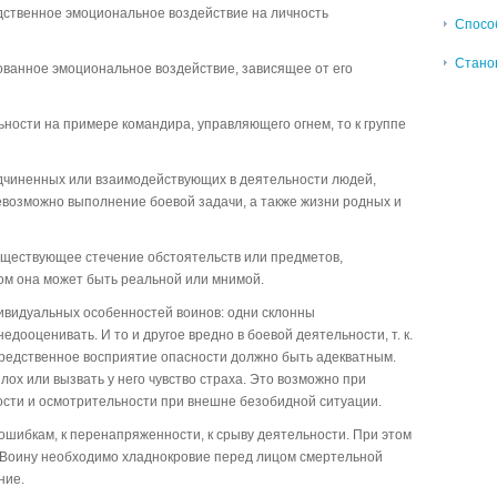
дственное эмоциональное воздействие на личность
Спосо
Станов
ованное эмоциональное воздействие, зависящее от его
ности на примере командира, управляющего огнем, то к группе
одчиненных или взаимодействующих в деятельности людей,
евозможно выполнение боевой задачи, а также жизни родных и
уществующее стечение обстоятельств или предметов,
ом она может быть реальной или мнимой.
дивидуальных особенностей воинов: одни склонны
едооценивать. И то и другое вредно в боевой деятельности, т. к.
средственное восприятие опасности должно быть адекватным.
лох или вызвать у него чувство страха. Это возможно при
ости и осмотрительности при внешне безобидной ситуации.
ошибкам, к перенапряженности, к срыву деятельности. При этом
. Воину необходимо хладнокровие перед лицом смертельной
ние.