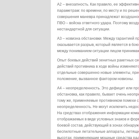
А2 – внезапность. Как правило, ее эффектив
параметрам: по времени, по месту и по реше
совершения маневра принадлежат воздушному
ПВО – войска ответного удара. Поэтому возду
нестандартной для ситуации.
А3 – новизна обстановки. Между гарантией п
оказывается разрыв, который является в бою
между пониманием ситуации лицом принима
Опыт боевых действий зенитных ракетных сис
действий противника в ходе войны изменяют
отдельные совершенно новые элементы, прие
положение, вызванное фактором новизны.
А4 – неопределенность. Это дефицит или п
обстановка, как правило, бывает очень неопр
тому же, применяемые противником помехи 
неопределенность. Не могут исключить недос
На средствах отображения информации коман
отображаемых в виде условных знаков и форм
боевой состав, действующий в зонах обнаруж
беспилотные летательные аппараты, летящи
высотах, применяющие мощные средства рад