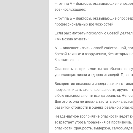
– группа А – факторы, оказывающие непосре
военнослужащего;
– группа Б – факторы, оказывающие опосред
профессиональных возможностей.
Если рассмотреть психологию боевой деятель
«А» можно отнести:
А1 – опасность: жизни своей собственной, п
боевой технике и вооружению, без которых н
близких воина.
Опасность воспринимается как объективно с
угрожающих жизни и здоровью людей. При эт
Восприятие опасности иногда зависит от ин
преувеличивать степень опасности, другие – н
в бою опасность почти всегда реальна. Непо
Для этого, она не должна застать воина врасп
развитой стойкости в оценке реальной опасн
Неадекватное восприятие опасности ведет к 
возрастает угроза поражения от противника
опасности, храбрость, выдержка, самооблада