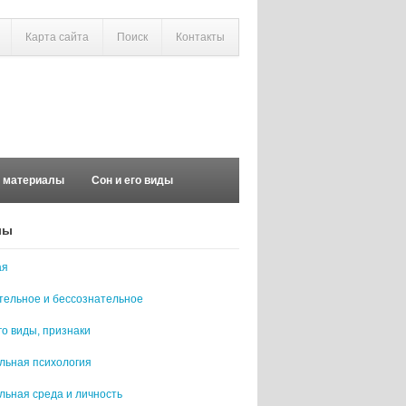
Карта сайта
Поиск
Контакты
е материалы
Сон и его виды
лы
ая
тельное и бессознательное
го виды, признаки
льная психология
льная среда и личность