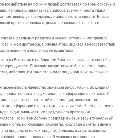
ное воздействие на психику людей достигается по трем основным
нию. Например, инициатива в выборе времени, места удара,
 противнику, действующему в зоне ответственности. Войска
шный противник всегда стремится к созданию новой, т.е.
рогноза и реальным развитием боевой ситуации, как правило,
 источником дистресса. Причина этому видится в несоответствии
ющим решения и реальным ее развитием.
тем во Вьетнаме и на Ближнем Востоке показал, что способы
ся периодически. В каждом конкретном же бою применялись
мы, действия, которые ставили командиров в очень сложное
ротиворечивость личностно значимой информации. Воздушная
еделенна: целей в воздухе много, а информации о них мало. К
снижают достоверность этой информации, повышает ее
таток информации о противнике и технические боевые средства.
дир видит лишь часть сил воздушного противника,
уляров. По ним он должен представить себе весь его реальный
ения и огня, включающий самолеты, крылатые ракеты и другие
е на предельно малых, средних, больших и стратосферных
иоэлектронного подавления. В условиях применения