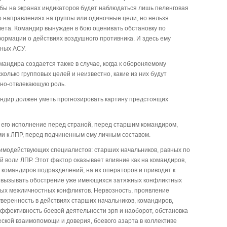
бы на экранах индикаторов будет наблюдаться лишь пеленговая
 направлениях на группы или одиночные цели, но нельзя
олета. Командир вынужден в бою оценивать обстановку по
ормации о действиях воздушного противника. И здесь ему
ных АСУ.
андира создается также в случае, когда к обороняемому
олько групповых целей и неизвестно, какие из них будут
нно-отвлекающую роль.
ндир должен уметь прогнозировать картину предстоящих
 его исполнение перед страной, перед старшим командиром,
и к ЛПР, перед подчиненным ему личным составом.
имодействующих специалистов: старших начальников, равных по
 воли ЛПР. Этот фактор оказывает влияние как на командиров,
на командиров подразделений, на их операторов и приводит к
т вызывать обострение уже имеющихся затяжных конфликтных
вых межличностных конфликтов. Нервозность, проявление
уверенность в действиях старших начальников, командиров,
 эффективность боевой деятельности зрп и наоборот, обстановка
еской взаимопомощи и доверия, боевого азарта в коллективе